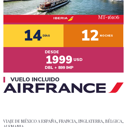
MT-
16106
14
12
DÍAS
NOCHES
DESDE
1999
USD
DBL
+
899
IMP
VUELO INCLUIDO
VIAJE DE MÉXICO A
ESPAÑA, FRANCIA, INGLATERRA, BÉLGICA,
ALEMANIA