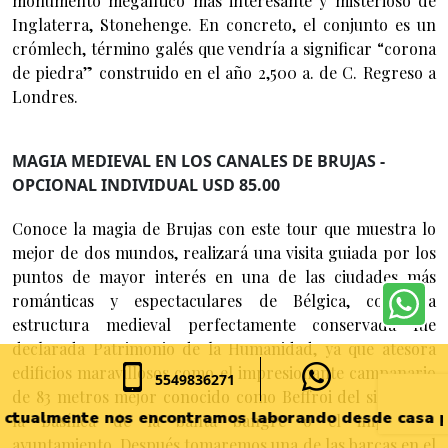
monumento megalítico más interesante y misterioso de
Inglaterra, Stonehenge. En concreto, el conjunto es un
crómlech, término galés que vendría a significar “corona
de piedra” construido en el año 2,500 a. de C. Regreso a
Londres.
MAGIA MEDIEVAL EN LOS CANALES DE BRUJAS -
OPCIONAL INDIVIDUAL USD 85.00
Conoce la magia de Brujas con este tour que muestra lo
mejor de dos mundos, realizará una visita guiada por los
puntos de mayor interés en una de las ciudades más
románticas y espectaculares de Bélgica, con una
estructura medieval perfectamente conservada fue
declarada Patrimonio de la Humanidad, ya que atesora
edificios maravillosos como el impresionante campanario
5549836271
de 83 metros mejor conocido como Beffroi del siglo XIV,
mente nos encontramos laborando desde casa por lo q
la Basílica de la Santa Sangre o el imponente
ayuntamiento. Después tomaremos una de las barcas en el