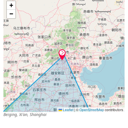
+
−
Leaflet
|
©
OpenStreetMap
contributors
Beiging, Xi'an, Shanghai