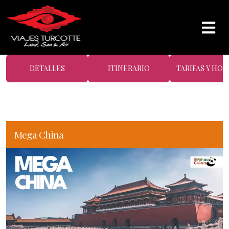
DETALLES
ITINERARIO
TARIFAS Y HOT
Mega China