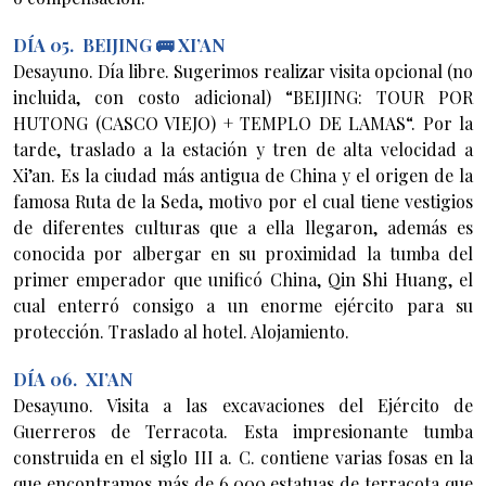
DÍA 05. BEIJING 🚌 XI’AN
Desayuno. Día libre. Sugerimos realizar visita opcional (no
incluida, con costo adicional) “BEIJING: TOUR POR
HUTONG (CASCO VIEJO) + TEMPLO DE LAMAS“. Por la
tarde, traslado a la estación y tren de alta velocidad a
Xi’an. Es la ciudad más antigua de China y el origen de la
famosa Ruta de la Seda, motivo por el cual tiene vestigios
de diferentes culturas que a ella llegaron, además es
conocida por albergar en su proximidad la tumba del
primer emperador que unificó China, Qin Shi Huang, el
cual enterró consigo a un enorme ejército para su
protección. Traslado al hotel. Alojamiento.
DÍA 06. XI’AN
Desayuno. Visita a las excavaciones del Ejército de
Guerreros de Terracota. Esta impresionante tumba
construida en el siglo III a. C. contiene varias fosas en la
que encontramos más de 6,000 estatuas de terracota que