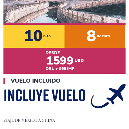
MT-
30023
10
8
DÍAS
NOCHES
DESDE
1599
USD
DBL
+
999
IMP
VUELO INCLUIDO
VIAJE DE MÉXICO A
CHINA