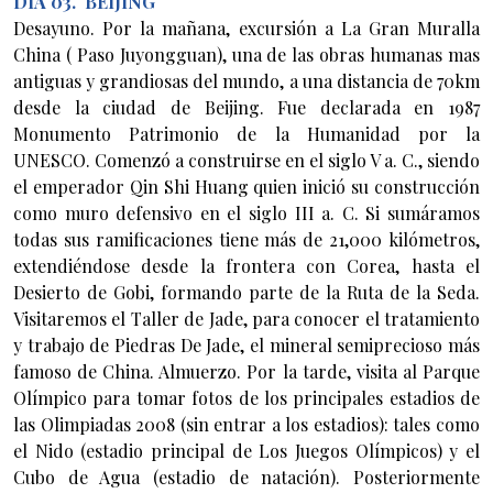
DÍA 03. BEIJING
Desayuno. Por la mañana, excursión a La Gran Muralla
China ( Paso Juyongguan), una de las obras humanas mas
antiguas y grandiosas del mundo, a una distancia de 70km
desde la ciudad de Beijing. Fue declarada en 1987
Monumento Patrimonio de la Humanidad por la
UNESCO. Comenzó a construirse en el siglo V a. C., siendo
el emperador Qin Shi Huang quien inició su construcción
como muro defensivo en el siglo III a. C. Si sumáramos
todas sus ramificaciones tiene más de 21,000 kilómetros,
extendiéndose desde la frontera con Corea, hasta el
Desierto de Gobi, formando parte de la Ruta de la Seda.
Visitaremos el Taller de Jade, para conocer el tratamiento
y trabajo de Piedras De Jade, el mineral semiprecioso más
famoso de China. Almuerzo. Por la tarde, visita al Parque
Olímpico para tomar fotos de los principales estadios de
las Olimpiadas 2008 (sin entrar a los estadios): tales como
el Nido (estadio principal de Los Juegos Olímpicos) y el
Cubo de Agua (estadio de natación). Posteriormente