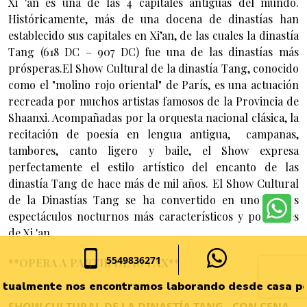
Xi 'an es una de las 4 capitales antiguas del mundo.
Históricamente, más de una docena de dinastías han
establecido sus capitales en Xi’an, de las cuales la dinastía
Tang (618 DC – 907 DC) fue una de las dinastías más
prósperas.El Show Cultural de la dinastía Tang, conocido
como el "molino rojo oriental" de París, es una actuación
recreada por muchos artistas famosos de la Provincia de
Shaanxi. Acompañadas por la orquesta nacional clásica, la
recitación de poesía en lengua antigua, campanas,
tambores, canto ligero y baile, el Show expresa
perfectamente el estilo artístico del encanto de las
dinastía Tang de hace más de mil años. El Show Cultural
de la Dinastías Tang se ha convertido en uno de los
espectáculos nocturnos más característicos y populares
de Xi 'an.
5549836271
**OPERA A PARTIR DE 10 PAX**
mente nos encontramos laborando desde casa por lo q