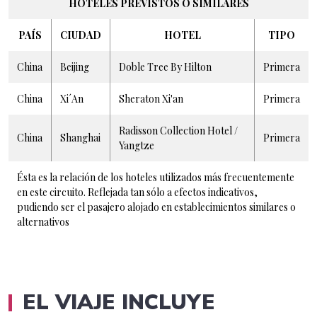
HOTELES PREVISTOS O SIMILARES
PAÍS
CIUDAD
HOTEL
TIPO
China
Beijing
Doble Tree By Hilton
Primera
China
Xi´An
Sheraton Xi'an
Primera
Radisson Collection Hotel /
China
Shanghai
Primera
Yangtze
Ésta es la relación de los hoteles utilizados más frecuentemente
en este circuito. Reflejada tan sólo a efectos indicativos,
pudiendo ser el pasajero alojado en establecimientos similares o
alternativos
EL VIAJE INCLUYE