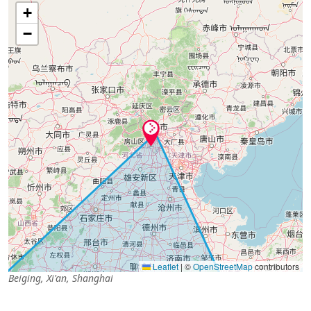
+
−
Leaflet
|
©
OpenStreetMap
contributors
Beiging, Xi'an, Shanghai