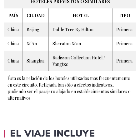
HOTELES PREVISTOS O SIMILARES
PAÍS
CIUDAD
HOTEL
TIPO
China
Beijing
Doble Tree By Hilton
Primera
China
Xi´An
Sheraton Xi'an
Primera
Radisson Collection Hotel /
China
Shanghai
Primera
Yangtze
Ésta es la relación de los hoteles utilizados más frecuentemente
en este circuito. Reflejada tan sólo a efectos indicativos,
pudiendo ser el pasajero alojado en establecimientos similares o
alternativos
EL VIAJE INCLUYE