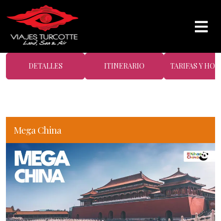
DETALLES
ITINERARIO
TARIFAS Y HOT
Mega China