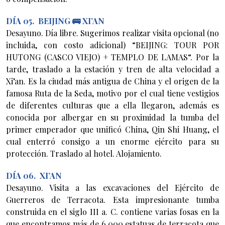
DÍA 05. BEIJING 🚌 XI’AN
Desayuno. Día libre. Sugerimos realizar visita opcional (no
incluida, con costo adicional) “BEIJING: TOUR POR
HUTONG (CASCO VIEJO) + TEMPLO DE LAMAS“. Por la
tarde, traslado a la estación y tren de alta velocidad a
Xi’an. Es la ciudad más antigua de China y el origen de la
famosa Ruta de la Seda, motivo por el cual tiene vestigios
de diferentes culturas que a ella llegaron, además es
conocida por albergar en su proximidad la tumba del
primer emperador que unificó China, Qin Shi Huang, el
cual enterró consigo a un enorme ejército para su
protección. Traslado al hotel. Alojamiento.
DÍA 06. XI’AN
Desayuno. Visita a las excavaciones del Ejército de
Guerreros de Terracota. Esta impresionante tumba
construida en el siglo III a. C. contiene varias fosas en la
que encontramos más de 6,000 estatuas de terracota que