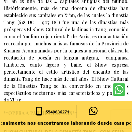
Xi 'an es una de las 4 capitales antiguas del mundo.
Históricamente, más de una docena de dinastías han
establecido sus capitales en Xi’an, de las cuales la dinastía
Tang (618 DC – 907 DC) fue una de las dinastías más
prósperas.El Show Cultural de la dinastía Tang, conocido
como el "molino rojo oriental" de París, es una actuación
recreada por muchos artistas famosos de la Provincia de
Shaanxi. Acompañadas por la orquesta nacional clásica, la
recitación de poesía en lengua antigua, campanas,
tambores, canto ligero y baile, el Show expresa
perfectamente el estilo artístico del encanto de las
dinastía Tang de hace más de mil años. El Show Cultural
de la Dinastías Tang se ha convertido en uno de los
espectáculos nocturnos más característicos y populares
de Xi 'an.
5549836271
**OPERA A PARTIR DE 10 PAX**
nte nos encontramos laborando desde casa por lo que