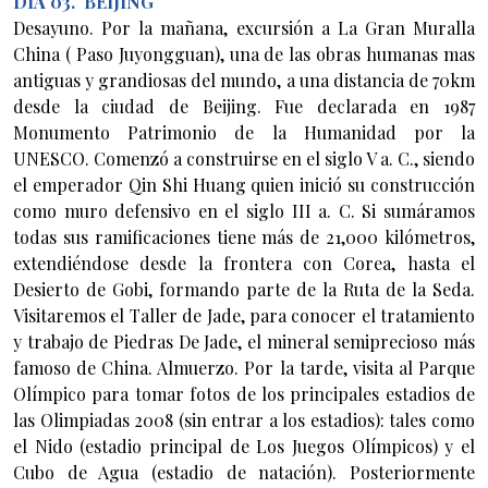
DÍA 03. BEIJING
Desayuno. Por la mañana, excursión a La Gran Muralla
China ( Paso Juyongguan), una de las obras humanas mas
antiguas y grandiosas del mundo, a una distancia de 70km
desde la ciudad de Beijing. Fue declarada en 1987
Monumento Patrimonio de la Humanidad por la
UNESCO. Comenzó a construirse en el siglo V a. C., siendo
el emperador Qin Shi Huang quien inició su construcción
como muro defensivo en el siglo III a. C. Si sumáramos
todas sus ramificaciones tiene más de 21,000 kilómetros,
extendiéndose desde la frontera con Corea, hasta el
Desierto de Gobi, formando parte de la Ruta de la Seda.
Visitaremos el Taller de Jade, para conocer el tratamiento
y trabajo de Piedras De Jade, el mineral semiprecioso más
famoso de China. Almuerzo. Por la tarde, visita al Parque
Olímpico para tomar fotos de los principales estadios de
las Olimpiadas 2008 (sin entrar a los estadios): tales como
el Nido (estadio principal de Los Juegos Olímpicos) y el
Cubo de Agua (estadio de natación). Posteriormente