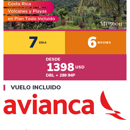
MT-
50011
7
6
DÍAS
NOCHES
DESDE
1398
USD
DBL
+
289
IMP
VUELO INCLUIDO