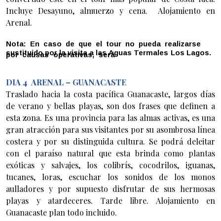
Incluye Desayuno, almuerzo y cena. Alojamiento en
Arenal.
Nota:
En
caso
de
que
el
tour
no
pueda
realizarse
sustituido
por
la
visita
a
las
Aguas
Termales
Los
Lagos.
por
causas
operativas,
será
DIA 4
ARENAL – GUANACASTE
Traslado hacia la costa pacífica Guanacaste, largos días
de verano y bellas playas, son dos frases que definen a
esta zona. Es una provincia para las almas activas, es una
gran atracción para sus visitantes por su asombrosa línea
costera y por su distinguida cultura. Se podrá deleitar
con el paraíso natural que esta brinda como plantas
exóticas y salvajes, los colibrís, cocodrilos, iguanas,
tucanes, loras, escuchar los sonidos de los monos
aulladores y por supuesto disfrutar de sus hermosas
playas y atardeceres. Tarde libre. Alojamiento en
Guanacaste plan todo incluido.