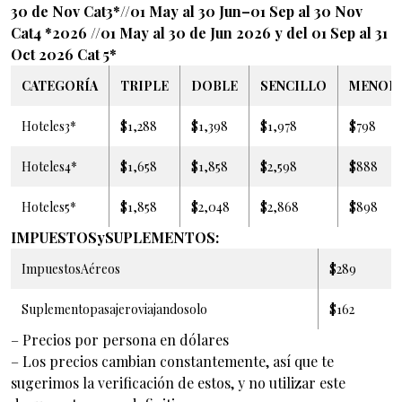
30 de Nov Cat3*//01 May al 30 Jun–01 Sep al 30 Nov
Cat4 *2026 //01
May al 30 de Jun 2026 y del 01 Sep al 31
Oct 2026 Cat 5*
CATEGORÍA
TRIPLE
DOBLE
SENCILLO
MENOR
Hoteles3*
$1,288
$1,398
$1,978
$798
Hoteles4*
$1,658
$1,858
$2,598
$888
Hoteles5*
$1,858
$2,048
$2,868
$898
IMPUESTOSySUPLEMENTOS:
ImpuestosAéreos
$289
Suplementopasajeroviajandosolo
$162
– Precios por persona en dólares
– Los precios cambian constantemente, así que te
sugerimos la verificación de estos, y no utilizar este