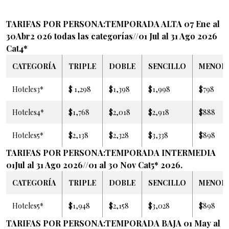
TARIFAS POR PERSONA:TEMPORADA ALTA 07 Ene al
30Abr2 026 todas las categorías//01 Jul al 31 Ago 2026
Cat4*
CATEGORÍA
TRIPLE
DOBLE
SENCILLO
MENOR
Hoteles3*
$ 1,298
$1,398
$1,998
$798
Hoteles4*
$1,768
$2,018
$2,918
$888
Hoteles5*
$2,138
$2,328
$3,338
$898
TARIFAS POR PERSONA:TEMPORADA INTERMEDIA
01Jul al 31 Ago 2026//01 al 30 Nov Cat5* 2026.
CATEGORÍA
TRIPLE
DOBLE
SENCILLO
MENOR
Hoteles5*
$1,948
$2,158
$3,028
$898
TARIFAS POR PERSONA:TEMPORADA BAJA
01 May al